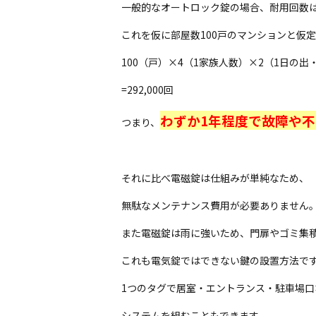
一般的なオートロック錠の場合、耐用回数は
これを仮に部屋数100戸のマンションと仮
100（戸）×4（1家族人数）×2（1日の出
=292,000回
わずか1年程度で故障や
つまり、
それに比べ電磁錠は仕組みが単純なため、
無駄なメンテナンス費用が必要ありません
また電磁錠は雨に強いため、門扉やゴミ集
これも電気錠ではできない鍵の設置方法で
1つのタグで居室・エントランス・駐車場
システムを組むこともできます。