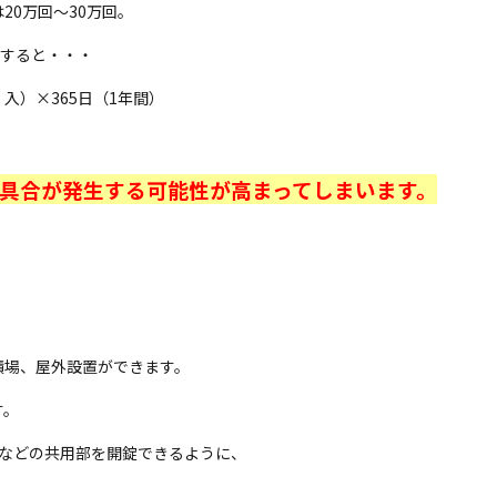
20万回〜30万回。
定すると・・・
・入）×365日（1年間）
不具合が発生する可能性が高まってしまいます。
。
積場、屋外設置ができます。
す。
口などの共用部を開錠できるように、