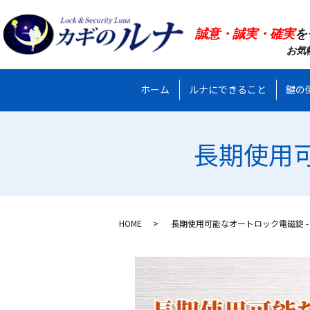
誠意・誠実・確実
を
お気
ホーム
ルナにできること
鍵の
長期使用可
HOME
長期使用可能なオートロック電磁錠 -