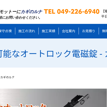
【
モットーに
カギのルナ
平日
軽にお問い合わせください。
保守点検
施工の流れ
施工実績
会社案内
お見積り
無
能なオートロック電磁錠 -
 カギのルナ